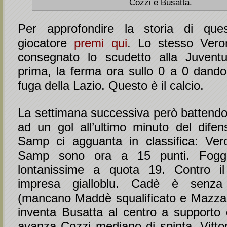
Cozzi e Busatta.
Per approfondire la storia di ques
giocatore
premi qui
. Lo stesso Ver
consegnato lo scudetto alla Juvent
prima, la ferma ora sullo 0 a 0 dando 
fuga della Lazio. Questo è il calcio.
La settimana successiva però battendoc
ad un gol all’ultimo minuto del difen
Samp ci agguanta in classifica: Ve
Samp sono ora a 15 punti. Fogg
lontanissime a quota 19. Contro i
impresa gialloblu. Cadè è senza
(mancano Maddè squalificato e Mazzant
inventa Busatta al centro a supporto d
avanza Cozzi mediano di spinta. Vittor