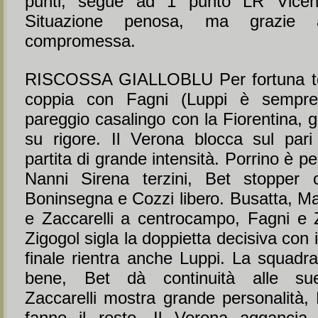
punti, segue ad 1 punto LR Vice
Situazione penosa, ma grazie
compromessa.
RISCOSSA GIALLOBLU Per fortuna tor
coppia con Fagni (Luppi è sempr
pareggio casalingo con la Fiorentina, 
su rigore. Il Verona blocca sul pari 
partita di grande intensità. Porrino è perf
Nanni Sirena terzini, Bet stopper c
Boninsegna e Cozzi libero. Busatta, M
e Zaccarelli a centrocampo, Fagni e Z
Zigogol sigla la doppietta decisiva con 
finale rientra anche Luppi. La squadr
bene, Bet dà continuità alle sue
Zaccarelli mostra grande personalità, 
fanno il resto. Il Verona agganc