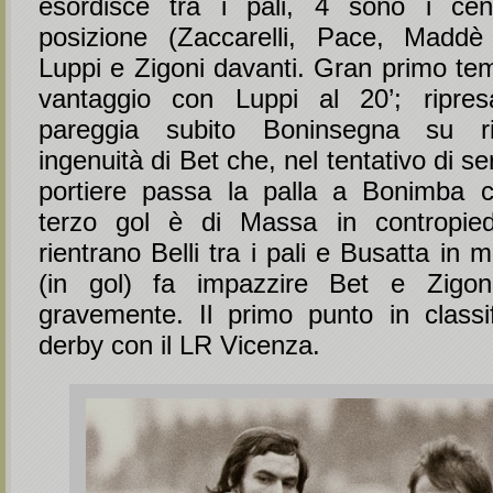
esordisce tra i pali, 4 sono i cent
posizione (Zaccarelli, Pace, Maddè
Luppi e Zigoni davanti. Gran primo tem
vantaggio con Luppi al 20’; ripres
pareggia subito Boninsegna su ri
ingenuità di Bet che, nel tentativo di ser
portiere passa la palla a Bonimba c
terzo gol è di Massa in contropi
rientrano Belli tra i pali e Busatta in 
(in gol) fa impazzire Bet e Zigoni
gravemente. Il primo punto in classif
derby con il LR Vicenza.