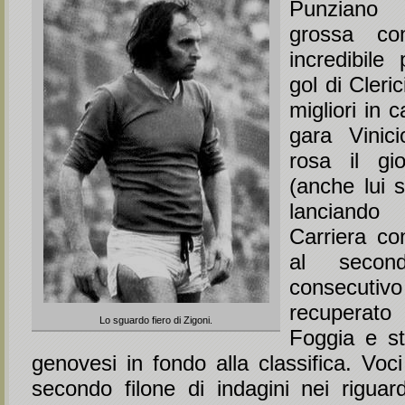
Punziano
grossa con
incredibile
gol di Clerici
migliori in
gara Vinic
rosa il gi
(anche lui s
lanciando 
Carriera co
al secon
consecutiv
recuperat
Lo sguardo fiero di Zigoni.
Foggia e s
genovesi in fondo alla classifica. Voc
secondo filone di indagini nei riguard