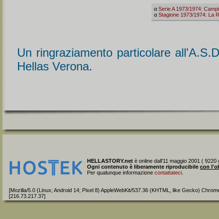
α
Serie A 1973/1974: Campi
α
Stagione 1973/1974: La 
Un ringraziamento particolare all'A.S.D
Hellas Verona.
HELLASTORY.net
è online dall'11 maggio 2001 ( 9220 g
Ogni contenuto è liberamente riproducibile
con l'o
Per qualunque informazione
contattateci
.
[Mozilla/5.0 (Linux; Android 14; Pixel 8) AppleWebKit/537.36 (KHTML, like Gecko) Chrom
[216.73.217.37]