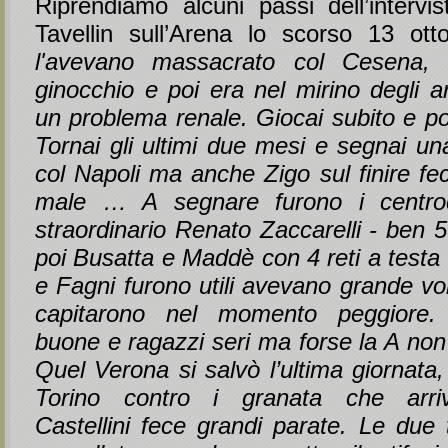
Riprendiamo alcuni passi dell’intervis
Tavellin sull’Arena lo scorso 13 ot
l'avevano massacrato col Cesena, g
ginocchio e poi era nel mirino degli ar
un problema renale. Giocai subito e poi
Tornai gli ultimi due mesi e segnai un
col Napoli ma anche Zigo sul finire f
male … A segnare furono i centro
straordinario Renato Zaccarelli - ben 5 
poi Busatta e Maddè con 4 reti a test
e Fagni furono utili avevano grande vo
capitarono nel momento peggiore.
buone e ragazzi seri ma forse la A non
Quel Verona si salvò l’ultima giornata
Torino contro i granata che arriv
Castellini fece grandi parate. Le due 