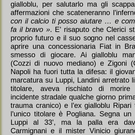
gialloblu, per salutarlo ma gli scapp
affermazioni che scateneranno l’infer
con il calcio ti posso aiutare … e c
fa il bravo »
. E’ risaputo che Clerici 
proprio futuro e il suo sogno nel casse
aprire una concessionaria Fiat in Bra
smesso di giocare. Ai gialloblu ma
(Cozzi di nuovo mediano) e Zigoni (C
Napoli ha fuori tutta la difesa: il giov
marcatura su Luppi, Landini arretrato lib
titolare, aveva rischiato di morire
incidente stradale qualche giorno prim
trauma cranico) e l’ex gialloblu Ripari 
l’unico titolare è Pogliana. Segna un 
Luppi al 33’, ma la palla era dav
Carmignani e il mister Vinicio giuran