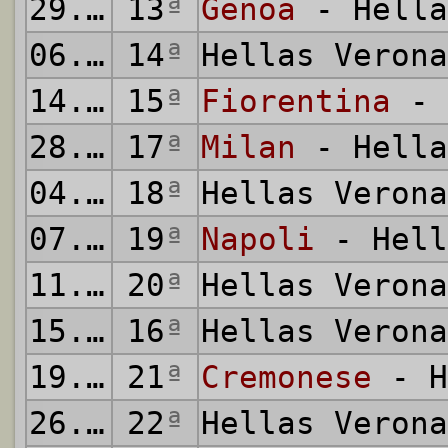
29.11.2025
13
ª
Genoa
- Hella
06.12.2025
14
ª
Hellas Veron
14.12.2025
15
ª
Fiorentina
- 
28.12.2025
17
ª
Milan
- Hella
04.01.2026
18
ª
Hellas Veron
07.01.2026
19
ª
Napoli
- Hell
11.01.2026
20
ª
Hellas Veron
15.01.2026
16
ª
Hellas Veron
19.01.2026
21
ª
Cremonese
- H
26.01.2026
22
ª
Hellas Veron