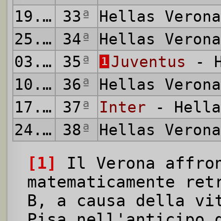
19.04.2026
33
ª
Hellas Veron
25.04.2026
34
ª
Hellas Veron
03.05.2026
35
ª
Juventus
- H
1
10.05.2026
36
ª
Hellas Veron
17.05.2026
37
ª
Inter
- Hella
24.05.2026
38
ª
Hellas Veron
[1]
Il Verona affron
matematicamente ret
B, a causa della vi
Pisa nell'anticipo 