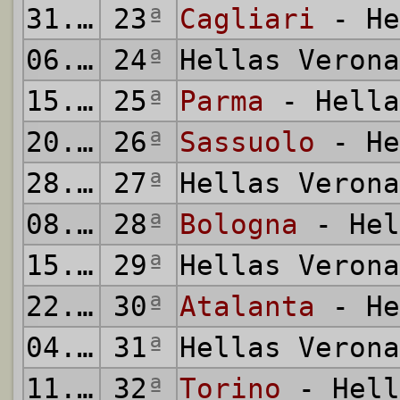
31.01.2026
23
ª
Cagliari
- He
06.02.2026
24
ª
Hellas Veron
15.02.2026
25
ª
Parma
- Hella
20.02.2026
26
ª
Sassuolo
- He
28.02.2026
27
ª
Hellas Veron
08.03.2026
28
ª
Bologna
- Hel
15.03.2026
29
ª
Hellas Veron
22.03.2026
30
ª
Atalanta
- He
04.04.2026
31
ª
Hellas Veron
11.04.2026
32
ª
Torino
- Hell