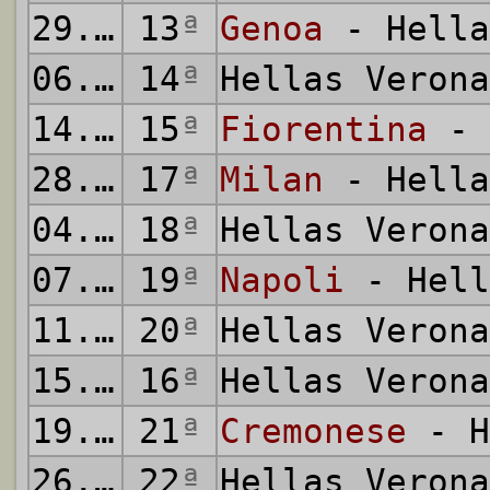
29.11.2025
13
ª
Genoa
- Hella
06.12.2025
14
ª
Hellas Veron
14.12.2025
15
ª
Fiorentina
- 
28.12.2025
17
ª
Milan
- Hella
04.01.2026
18
ª
Hellas Veron
07.01.2026
19
ª
Napoli
- Hell
11.01.2026
20
ª
Hellas Veron
15.01.2026
16
ª
Hellas Veron
19.01.2026
21
ª
Cremonese
- H
26.01.2026
22
ª
Hellas Veron