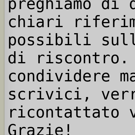
preghiamo di 
chiari riferi
possibili sul
di riscontro.
condividere m
scrivici, ver
ricontattato 
Grazie!