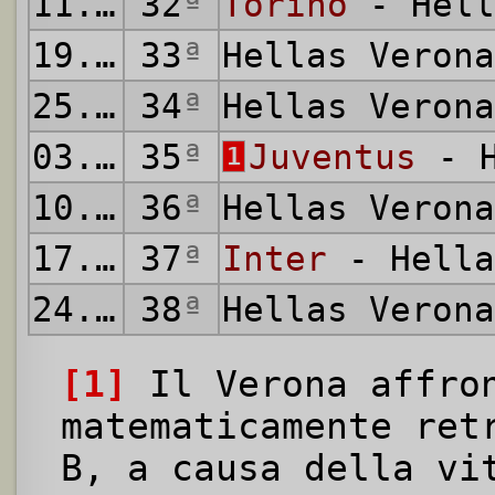
11.04.2026
32
ª
Torino
- Hell
19.04.2026
33
ª
Hellas Veron
25.04.2026
34
ª
Hellas Veron
03.05.2026
35
ª
Juventus
- H
1
10.05.2026
36
ª
Hellas Veron
17.05.2026
37
ª
Inter
- Hella
24.05.2026
38
ª
Hellas Veron
[1]
Il Verona affron
matematicamente ret
B, a causa della vi