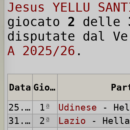
Jesus YELLU SANT
giocato
2
delle
disputate dal V
A 2025/26
.
Data
Giornata
Par
25.08.2025
1
ª
Udinese
- Hel
31.08.2025
2
ª
Lazio
- Hella