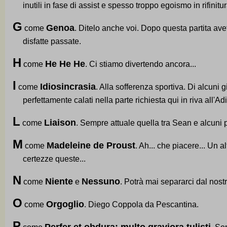
inutili in fase di assist e spesso troppo egoismo in rifinitur
G
Genoa
come
. Ditelo anche voi. Dopo questa partita avet
disfatte passate.
H
He He He
come
. Ci stiamo divertendo ancora...
I
Idiosincrasia
come
. Alla sofferenza sportiva. Di alcuni 
perfettamente calati nella parte richiesta qui in riva all'Ad
L
Liaison
come
. Sempre attuale quella tra Sean e alcuni p
M
Madeleine de Proust
come
. Ah... che piacere... Un
certezze queste...
N
Niente
Nessuno
come
e
. Potrà mai separarci dal nos
O
Orgoglio
come
. Diego Coppola da Pescantina.
P