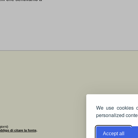
We use cookies on
personalized conten
iorni)
bligo di citare la fonte
.
Accept all