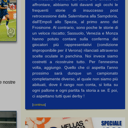
affrontare, abbiamo tutti davanti agli occhi le
frequenti storie di insuccesso post
retrocessione dalla Salernitana alla Sampdoria,
dall'Empoli allo Spezia, al primo anno del
Frosinone. Al contrario, sono poche le storie di
un veloce riscatto; Sassuolo, Venezia e Monza
hanno potuto contare sulla conferma dei
giocatori più rappresentativi (condizione
improponibile per il Verona) rilanciati attraverso
scelte oculate in panchina. Noi invece siamo
costretti a ricostruire tutto. Per l'ennesima
volta, aggiungo. Quello che ci aspetta l'anno
prossimo sarà dunque un campionato
completamente diverso, al quale non siamo più
e nostre
abituati, dove il rango non conta, si lotta su
ogni pallone e ogni partita fa storia a se. E poi,
ci aspettano tutti quei derby !
[
continua
]