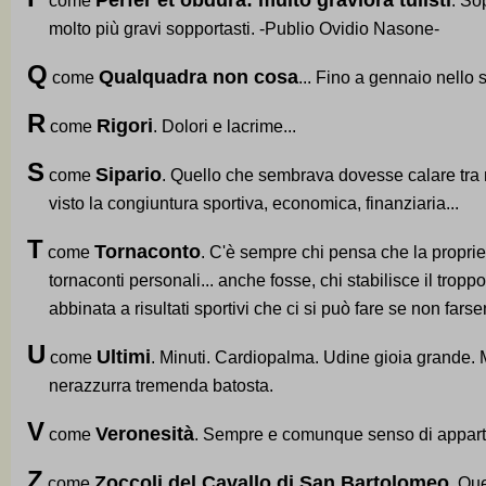
Perfer et obdura: multo graviora tulisti
come
. So
molto più gravi sopportasti. -Publio Ovidio Nasone-
Q
Qualquadra non cosa
come
... Fino a gennaio nello 
R
Rigori
come
. Dolori e lacrime...
S
Sipario
come
. Quello che sembrava dovesse calare tr
visto la congiuntura sportiva, economica, finanziaria...
T
Tornaconto
come
. C'è sempre chi pensa che la proprie
tornaconti personali... anche fosse, chi stabilisce il trop
abbinata a risultati sportivi che ci si può fare se non far
U
Ultimi
come
. Minuti. Cardiopalma. Udine gioia grande.
nerazzurra tremenda batosta.
V
Veronesità
come
. Sempre e comunque senso di appar
Z
Zoccoli del Cavallo di San Bartolomeo
come
. Qu