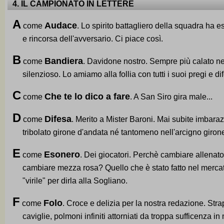
4. IL CAMPIONATO IN LETTERE
A
Audace
come
. Lo spirito battagliero della squadra ha e
e rincorsa dell'avversario. Ci piace così.
B
Bandiera
come
. Davidone nostro. Sempre più calato nel
silenzioso. Lo amiamo alla follia con tutti i suoi pregi e dife
C
Che te lo dico a fare
come
. A San Siro gira male...
D
Difesa
come
. Merito a Mister Baroni. Mai subite imbara
tribolato girone d'andata né tantomeno nell'arcigno girone 
E
Esonero
come
. Dei giocatori. Perchè cambiare allenat
cambiare mezza rosa? Quello che è stato fatto nel merca
"virile" per dirla alla Sogliano.
F
Folo
come
. Croce e delizia per la nostra redazione. Stra
caviglie, polmoni infiniti attorniati da troppa sufficenza in