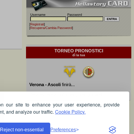
Username
Password
[
Registrati
]
[
Recupera/Cambia Password
]
TORNEO PRONOSTICI
dì la tua
Verona - Ascoli
finirà...
Devi essere iscritto per poter giocare!
 our site to enhance your user experience, provide
t, and analyze our traffic.
Cookie Policy.
Reject non-essential
Preferences