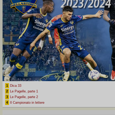
1
Dica 33
2
Le Pagelle, parte 1
3
Le Pagelle, parte 2
4
Il Campionato in lettere