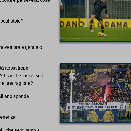
pporta e persevera; cose
spogliatoio?
a novembre e gennaio
tà abbia troppi
po? E anche fosse, se è
sene una ragione?
 Milano sponda
tenenza.
elli che sentivamo a