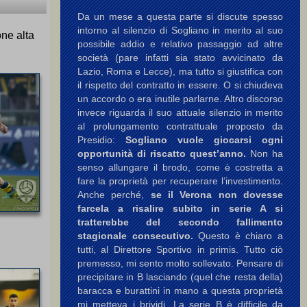
Da un mese a questa parte si discute spesso
intorno al silenzio di Sogliano in merito al suo
one alta
possibile addio e relativo passaggio ad altre
società (pare infatti sia stato avvicinato da
Lazio, Roma e Lecce), ma tutto si giustifica con
il rispetto del contratto in essere. O si chiudeva
un accordo o era inutile parlarne. Altro discorso
invece riguarda il suo attuale silenzio in merito
al prolungamento contrattuale proposto da
Presidio:
Sogliano vuole giocarsi ogni
opportunità di riscatto quest’anno.
Non ha
senso allungare il brodo, come è costretta a
fare la proprietà per recuperare l’investimento.
Anche perché,
se il Verona non dovesse
farcela a risalire subito in serie A si
tratterebbe del secondo fallimento
stagionale consecutivo.
Questo è chiaro a
tutti, al Direttore Sportivo in primis. Tutto ciò
premesso, mi sento molto sollevato. Pensare di
precipitare in B lasciando (quel che resta della)
baracca e burattini in mano a questa proprietà
mi metteva i brividi. La serie B è difficile da