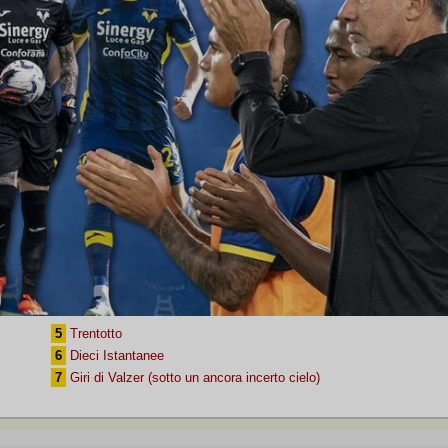
5
Trentotto
6
Dieci Istantanee
7
Giri di Valzer (sotto un ancora incerto cielo)