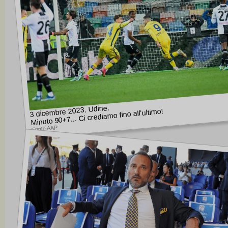
3 dicembre 2023. Udine.
Minuto 90+7... Ci crediamo fino all'ultimo!
Fonte AAP