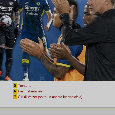
5
Trentotto
6
Dieci Istantanee
7
Giri di Valzer (sotto un ancora incerto cielo)