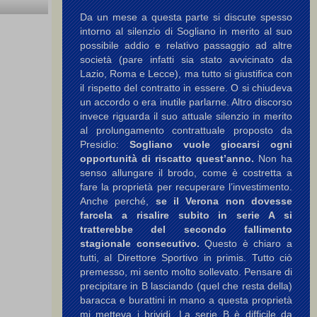
Da un mese a questa parte si discute spesso
intorno al silenzio di Sogliano in merito al suo
possibile addio e relativo passaggio ad altre
società (pare infatti sia stato avvicinato da
Lazio, Roma e Lecce), ma tutto si giustifica con
il rispetto del contratto in essere. O si chiudeva
un accordo o era inutile parlarne. Altro discorso
invece riguarda il suo attuale silenzio in merito
al prolungamento contrattuale proposto da
Presidio:
Sogliano vuole giocarsi ogni
opportunità di riscatto quest’anno.
Non ha
senso allungare il brodo, come è costretta a
fare la proprietà per recuperare l’investimento.
Anche perché,
se il Verona non dovesse
farcela a risalire subito in serie A si
tratterebbe del secondo fallimento
stagionale consecutivo.
Questo è chiaro a
tutti, al Direttore Sportivo in primis. Tutto ciò
premesso, mi sento molto sollevato. Pensare di
precipitare in B lasciando (quel che resta della)
baracca e burattini in mano a questa proprietà
mi metteva i brividi. La serie B è difficile da