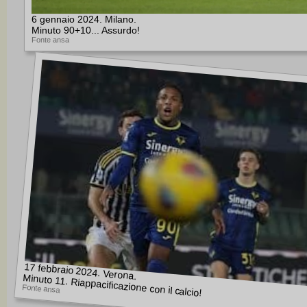
6 gennaio 2024. Milano.
Minuto 90+10... Assurdo!
Fonte ansa
17 febbraio 2024. Verona.
Minuto 11. Riappacificazione con il calcio!
Fonte ansa