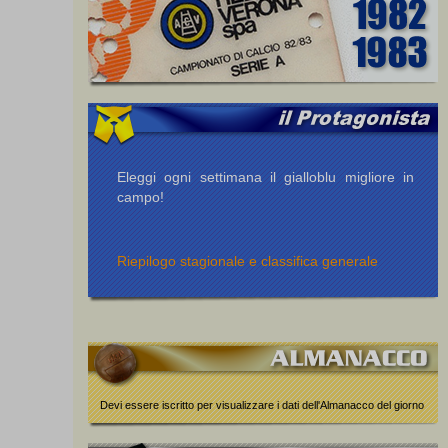
Eleggi ogni settimana il gialloblu migliore in
campo!
Riepilogo stagionale e classifica generale
Devi essere iscritto per visualizzare i dati dell'Almanacco del giorno