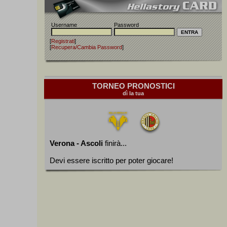
Username
Password
[
Registrati
]
[
Recupera/Cambia Password
]
TORNEO PRONOSTICI
dì la tua
Verona - Ascoli
finirà...
Devi essere iscritto per poter giocare!