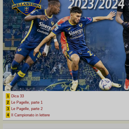
1
Dica 33
2
Le Pagelle, parte 1
3
Le Pagelle, parte 2
4
Il Campionato in lettere