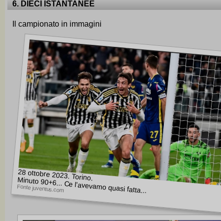
6. DIECI ISTANTANEE
Il campionato in immagini
28 ottobre 2023. Torino.
Minuto 90+6... Ce l'avevamo quasi fatta...
Fonte juventus.com