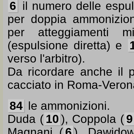
6
il numero delle espul
per doppia ammonizio
per atteggiamenti m
(espulsione diretta) e
verso l'arbitro).
Da ricordare anche il p
cacciato in Roma-Veron
84
le ammonizioni.
Duda (
10
), Coppola (
9
Magnani (
6
), Dawidow