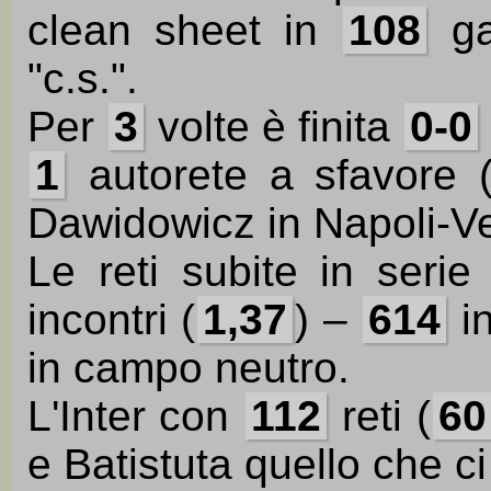
clean sheet in
108
ga
"c.s.".
Per
3
volte è finita
0-0
1
autorete a sfavore 
Dawidowicz in Napoli-V
Le reti subite in seri
incontri (
1,37
) –
614
i
in campo neutro.
L'Inter con
112
reti (
60
e Batistuta quello che ci