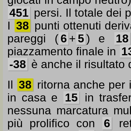
451
persi. Il totale dei 
I
38
punti ottenuti der
pareggi (
6
+
5
) e
18
piazzamento finale in
1
-38
è anche il risultato
Il
38
ritorna anche per 
in casa e
15
in trasfe
nessuna marcatura mult
più prolifico con
6
ret