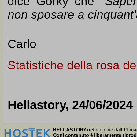
dice Gorky che
"Saper
non sposare a cinquant'
Carlo
Statistiche della rosa d
Hellastory, 24/06/2024
HELLASTORY.net
è online dall'11 ma
Ogni contenuto è liberamente riprod