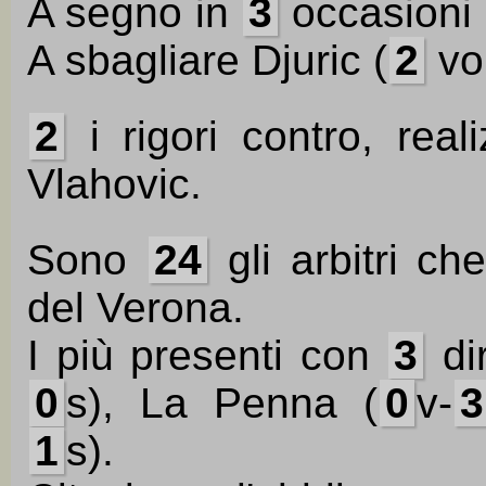
A segno in
3
occasioni 
A sbagliare Djuric (
2
vol
2
i rigori contro, real
Vlahovic.
Sono
24
gli arbitri ch
del Verona.
I più presenti con
3
dir
0
s), La Penna (
0
v-
3
1
s).