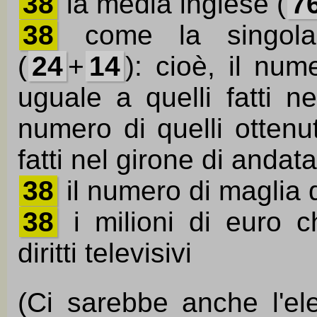
38
la media inglese (
7
38
come la singolare
(
24
+
14
): cioè, il num
uguale a quelli fatti ne
numero di quelli ottenut
fatti nel girone di andata
38
il numero di maglia
38
i milioni di euro c
diritti televisivi
(Ci sarebbe anche l'el