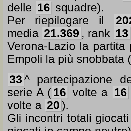
delle
16
squadre).
Per riepilogare il
20
media
21.369
, rank
13
Verona-Lazio la partita 
Empoli la più snobbata 
33
^ partecipazione d
serie A (
16
volte a
16
volte a
20
).
Gli incontri totali gioca
giocati in campo neutro