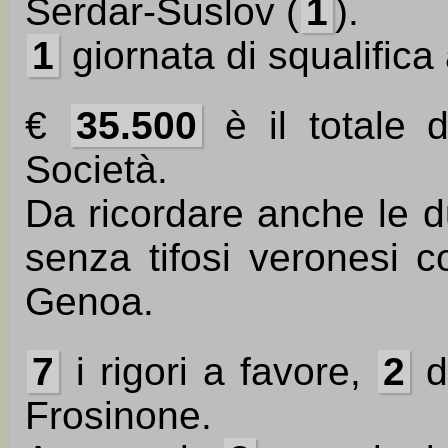
Serdar-Suslov (
1
).
1
giornata di squalifica
€
35.500
è il totale 
Società.
Da ricordare anche le du
senza tifosi veronesi c
Genoa.
7
i rigori a favore,
2
di
Frosinone.