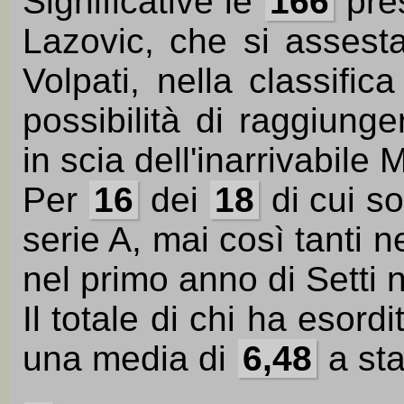
Significative le
166
pres
Lazovic, che si assest
Volpati, nella classific
possibilità di raggiung
in scia dell'inarrivabile 
Per
16
dei
18
di cui so
serie A, mai così tanti n
nel primo anno di Setti 
Il totale di chi ha esord
una media di
6,48
a sta