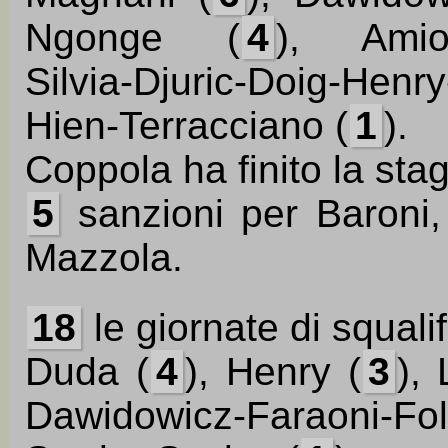
Ngonge (
4
), Amion
Silvia-Djuric-Doig-He
Hien-Terracciano (
1
).
Coppola ha finito la stag
5
sanzioni per Baroni
Mazzola.
18
le giornate di squalif
Duda (
4
), Henry (
3
), 
Dawidowicz-Faraoni-Fo