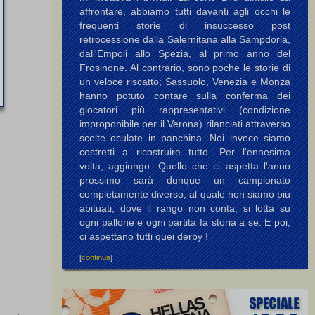
affrontare, abbiamo tutti davanti agli occhi le
frequenti storie di insuccesso post
retrocessione dalla Salernitana alla Sampdoria,
dall'Empoli allo Spezia, al primo anno del
Frosinone. Al contrario, sono poche le storie di
un veloce riscatto; Sassuolo, Venezia e Monza
hanno potuto contare sulla conferma dei
giocatori più rappresentativi (condizione
improponibile per il Verona) rilanciati attraverso
scelte oculate in panchina. Noi invece siamo
costretti a ricostruire tutto. Per l'ennesima
volta, aggiungo. Quello che ci aspetta l'anno
prossimo sarà dunque un campionato
completamente diverso, al quale non siamo più
abituati, dove il rango non conta, si lotta su
ogni pallone e ogni partita fa storia a se. E poi,
ci aspettano tutti quei derby !
[
continua
]