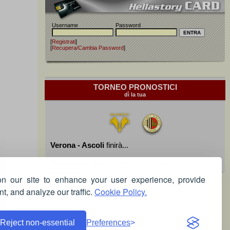
Username
Password
[
Registrati
]
[
Recupera/Cambia Password
]
TORNEO PRONOSTICI
dì la tua
Verona - Ascoli
finirà...
Devi essere iscritto per poter giocare!
 our site to enhance your user experience, provide
t, and analyze our traffic.
Cookie Policy.
Reject non-essential
Preferences