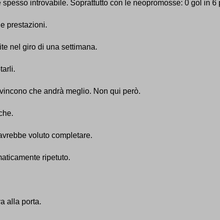
spesso introvabile. Soprattutto con le neopromosse: 0 gol in 6 p
e prestazioni.
te nel giro di una settimana.
arli.
convincono che andrà meglio. Non qui però.
che.
avrebbe voluto completare.
mmaticamente ripetuto.
 alla porta.