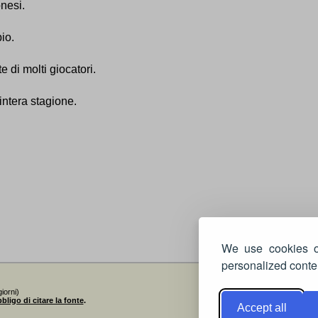
onesi.
io.
te di molti giocatori.
'intera stagione.
We use cookies on
personalized conten
iorni)
bligo di citare la fonte
.
Accept all