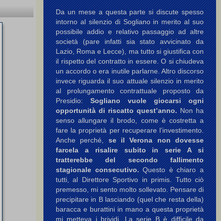
Da un mese a questa parte si discute spesso
intorno al silenzio di Sogliano in merito al suo
possibile addio e relativo passaggio ad altre
società (pare infatti sia stato avvicinato da
Lazio, Roma e Lecce), ma tutto si giustifica con
il rispetto del contratto in essere. O si chiudeva
un accordo o era inutile parlarne. Altro discorso
invece riguarda il suo attuale silenzio in merito
al prolungamento contrattuale proposto da
Presidio:
Sogliano vuole giocarsi ogni
opportunità di riscatto quest’anno.
Non ha
senso allungare il brodo, come è costretta a
fare la proprietà per recuperare l’investimento.
Anche perché,
se il Verona non dovesse
farcela a risalire subito in serie A si
tratterebbe del secondo fallimento
stagionale consecutivo.
Questo è chiaro a
tutti, al Direttore Sportivo in primis. Tutto ciò
premesso, mi sento molto sollevato. Pensare di
precipitare in B lasciando (quel che resta della)
baracca e burattini in mano a questa proprietà
mi metteva i brividi. La serie B è difficile da