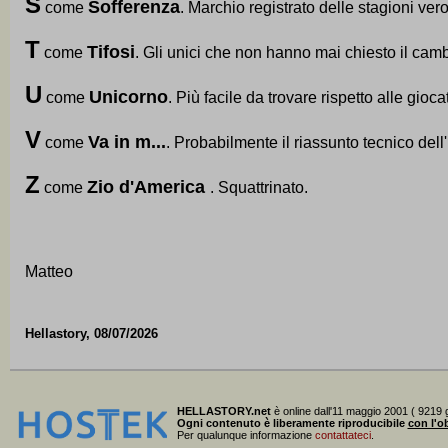
S
Sofferenza
come
. Marchio registrato delle stagioni ver
T
Tifosi
come
. Gli unici che non hanno mai chiesto il camb
U
Unicorno
come
. Più facile da trovare rispetto alle gioca
V
Va in m...
come
. Probabilmente il riassunto tecnico dell
Z
Zio d'America
come
. Squattrinato.
Matteo
Hellastory, 08/07/2026
HELLASTORY.net
è online dall'11 maggio 2001 ( 9219 g
Ogni contenuto è liberamente riproducibile
con l'ob
Per qualunque informazione
contattateci
.