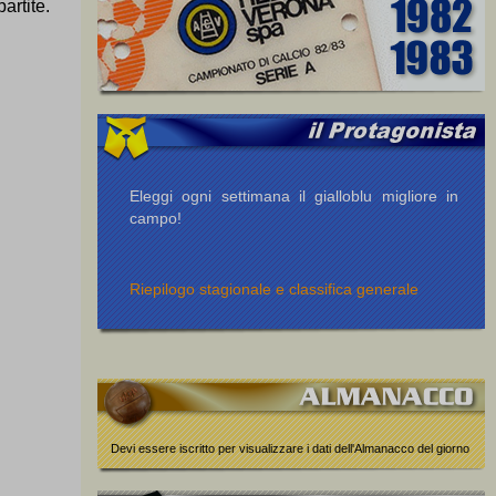
artite.
Eleggi ogni settimana il gialloblu migliore in
campo!
Riepilogo stagionale e classifica generale
Devi essere iscritto per visualizzare i dati dell'Almanacco del giorno