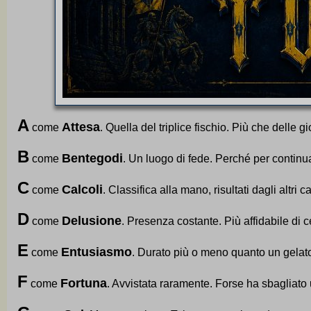
A
Attesa
come
. Quella del triplice fischio. Più che delle g
B
Bentegodi
come
. Un luogo di fede. Perché per continu
C
Calcoli
come
. Classifica alla mano, risultati dagli altri
D
Delusione
come
. Presenza costante. Più affidabile di ce
E
Entusiasmo
come
. Durato più o meno quanto un gelat
F
Fortuna
come
. Avvistata raramente. Forse ha sbagliato 