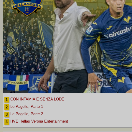
CON INFAMIA E SENZA LODE
1
Le Pagelle, Parte 1
2
Le Pagelle, Parte 2
3
HVE Hellas Verona Entertainment
4