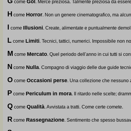
G
Gol
come
. Merce preziosa. Talmente preziosa da essere 
H
Horror
come
. Non un genere cinematografico, ma alcun
I
Illusioni
come
. Create, alimentate e puntualmente demoli
L
Limiti
come
. Tecnici, tattici, numerici. Impossibile non not
M
Mercato
come
. Quel periodo dell'anno in cui tutti si 
N
Nulla
come
. Compagno di viaggio delle due guide tecni
O
Occasioni perse
come
. Una collezione che nessuno 
P
Periculum in mora
come
. Il ritardo nelle scelte; dra
Q
Qualità
come
. Avvistata a tratti. Come certe comete.
R
Rassegnazione
come
. Sentimento che spesso bussava