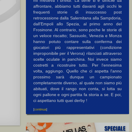
mi metteva i brividi. La serie B è difficile da
affrontare, abbiamo tutti davanti agli occhi le
frequenti storie di insuccesso post
retrocessione dalla Salernitana alla Sampdoria,
dall'Empoli allo Spezia, al primo anno del
Frosinone. Al contrario, sono poche le storie di
un veloce riscatto; Sassuolo, Venezia e Monza
hanno potuto contare sulla conferma dei
giocatori più rappresentativi (condizione
improponibile per il Verona) rilanciati attraverso
scelte oculate in panchina. Noi invece siamo
costretti a ricostruire tutto. Per l'ennesima
volta, aggiungo. Quello che ci aspetta l'anno
prossimo sarà dunque un campionato
completamente diverso, al quale non siamo più
abituati, dove il rango non conta, si lotta su
ogni pallone e ogni partita fa storia a se. E poi,
ci aspettano tutti quei derby !
[
continua
]