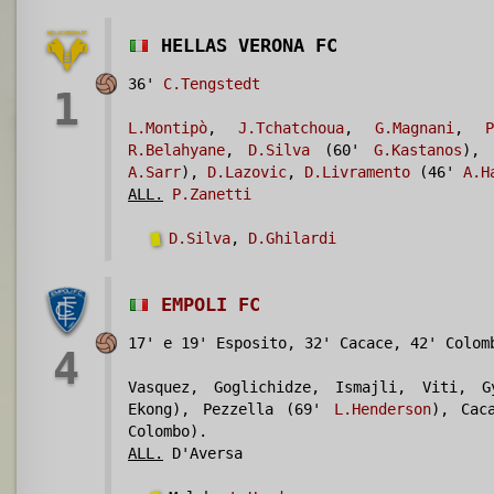
HELLAS VERONA FC
36'
C.Tengstedt
1
L.Montipò
,
J.Tchatchoua
,
G.Magnani
,
P
R.Belahyane
,
D.Silva
(60'
G.Kastanos
),
A.Sarr
),
D.Lazovic
,
D.Livramento
(46'
A.H
ALL.
P.Zanetti
D.Silva
,
D.Ghilardi
EMPOLI FC
17' e 19' Esposito, 32' Cacace, 42' Colom
4
Vasquez, Goglichidze, Ismajli, Viti, G
Ekong), Pezzella (69'
L.Henderson
), Cac
Colombo).
ALL.
D'Aversa