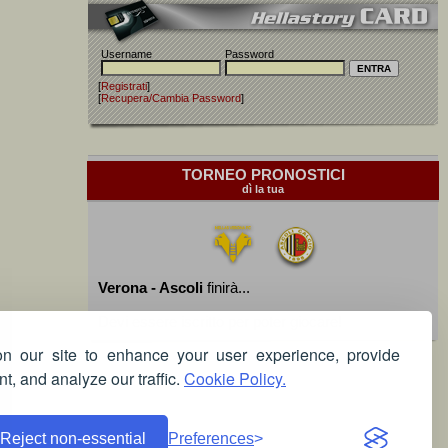
Username
Password
[
Registrati
]
[
Recupera/Cambia Password
]
TORNEO PRONOSTICI
dì la tua
Verona - Ascoli
finirà...
Devi essere iscritto per poter giocare!
 our site to enhance your user experience, provide
t, and analyze our traffic.
Cookie Policy.
Reject non-essential
Preferences