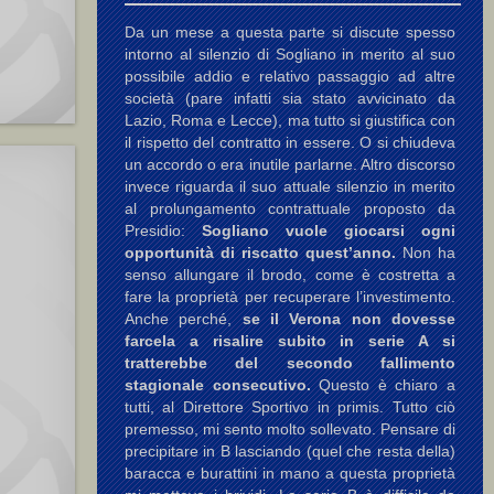
Da un mese a questa parte si discute spesso
intorno al silenzio di Sogliano in merito al suo
possibile addio e relativo passaggio ad altre
società (pare infatti sia stato avvicinato da
Lazio, Roma e Lecce), ma tutto si giustifica con
il rispetto del contratto in essere. O si chiudeva
un accordo o era inutile parlarne. Altro discorso
invece riguarda il suo attuale silenzio in merito
al prolungamento contrattuale proposto da
Presidio:
Sogliano vuole giocarsi ogni
opportunità di riscatto quest’anno.
Non ha
senso allungare il brodo, come è costretta a
fare la proprietà per recuperare l’investimento.
Anche perché,
se il Verona non dovesse
farcela a risalire subito in serie A si
tratterebbe del secondo fallimento
stagionale consecutivo.
Questo è chiaro a
tutti, al Direttore Sportivo in primis. Tutto ciò
premesso, mi sento molto sollevato. Pensare di
precipitare in B lasciando (quel che resta della)
baracca e burattini in mano a questa proprietà