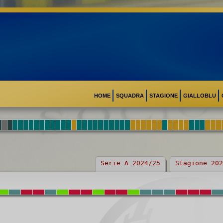
HOME
SQUADRA
STAGIONE
GIALLOBLU
Serie A 2024/25
Stagione 202