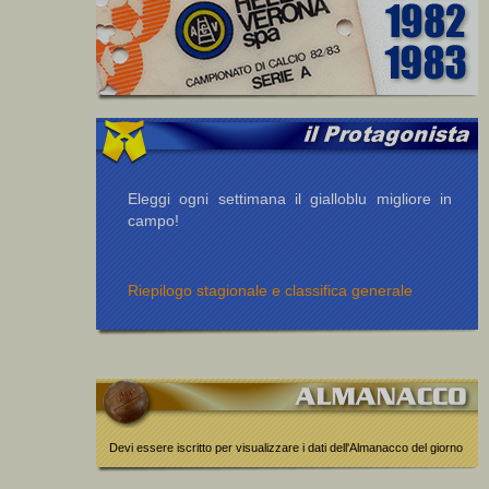
Eleggi ogni settimana il gialloblu migliore in
campo!
Riepilogo stagionale e classifica generale
Devi essere iscritto per visualizzare i dati dell'Almanacco del giorno