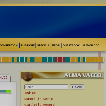
COMPETIZIONI
RUBRICHE
SPECIALI
TIFOSI
GUESTBOOK
ALMANACCO
4/25
Indice
Numeri in Serie
Gialloblu Record