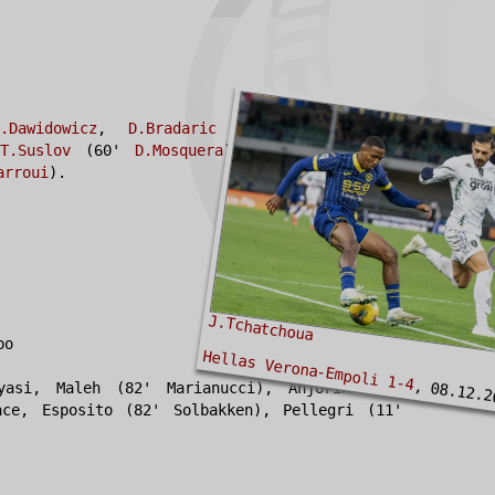
.Dawidowicz
,
D.Bradaric
(33'
D.Ghilardi
),
T.Suslov
(60'
D.Mosquera
),
C.Tengstedt
(80'
arroui
).
J.Tchatchoua
bo
Hellas Verona-Empoli 1-4
, 08.12.2
yasi, Maleh (82' Marianucci), Anjorin (69'
ace, Esposito (82' Solbakken), Pellegri (11'