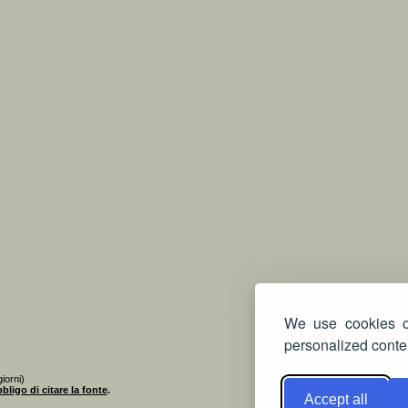
We use cookies on
personalized conten
iorni)
bligo di citare la fonte
.
Accept all