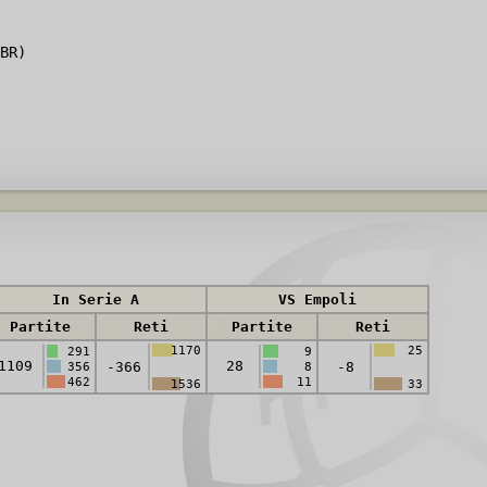
BR)
In Serie A
VS Empoli
Partite
Reti
Partite
Reti
1170
25
291
9
1109
28
-366
-8
356
8
462
11
1536
33