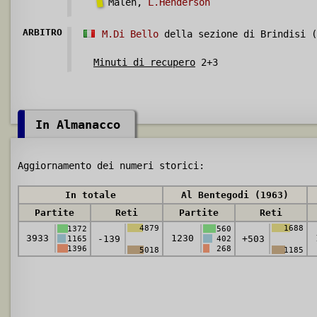
Maleh,
L.Henderson
ARBITRO
M.Di Bello
della sezione di Brindisi (
Minuti di recupero
2+3
In Almanacco
Aggiornamento dei numeri storici:
In totale
Al Bentegodi (1963)
Partite
Reti
Partite
Reti
4879
1688
1372
560
3933
1230
-139
+503
1165
402
1396
268
5018
1185