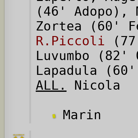
(46' Adopo), 
Zortea (60' F
R.Piccoli
(77'
Luvumbo (82' 
Lapadula (60'
ALL.
Nicola
Marin