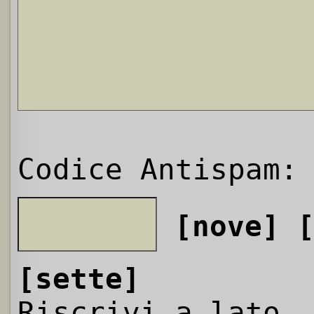
Codice Antispam:
[nove]
[sette]
Riscrivi a lato,