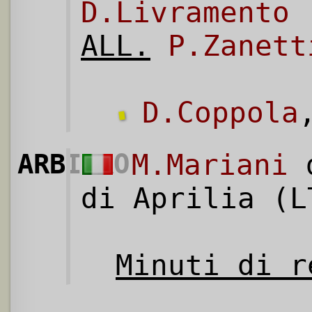
D.Livramento
ALL.
P.Zanett
D.Coppola
ARBITRO
M.Mariani
d
di Aprilia (L
Minuti di r