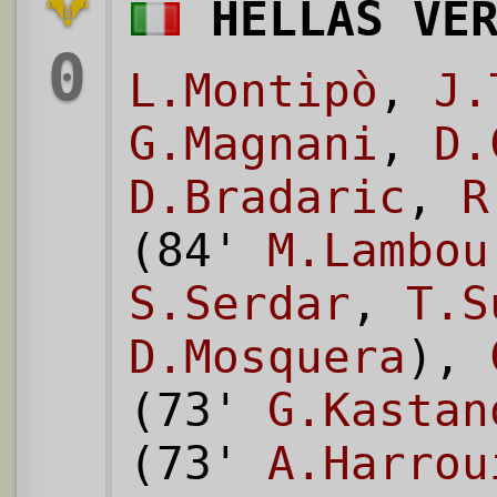
HELLAS VE
0
L.Montipò
,
J.
G.Magnani
,
D.
D.Bradaric
,
R
(84'
M.Lambou
S.Serdar
,
T.S
D.Mosquera
),
(73'
G.Kastan
(73'
A.Harrou