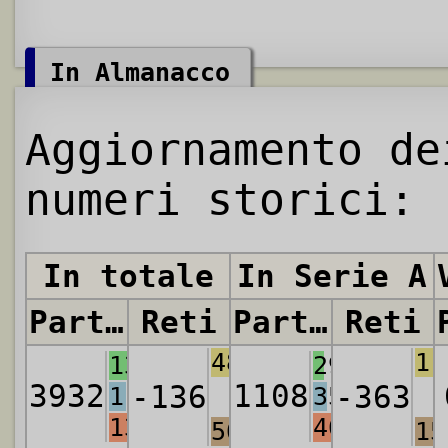
In Almanacco
Aggiornamento de
numeri storici:
In totale
In Serie A
Partite
Reti
Partite
Reti
4878
11
1372
291
3932
1108
-136
-363
1165
356
1395
461
5014
15