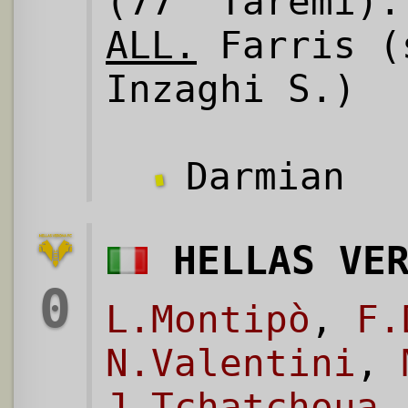
(77' Taremi).
ALL.
Farris (
Inzaghi S.)
Darmian
HELLAS VE
0
L.Montipò
,
F.
N.Valentini
,
J.Tchatchoua