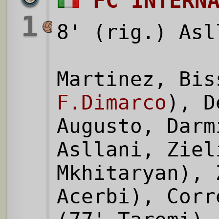
FC INTERN
1
8' (rig.) Asl
Martinez, Bis
F.Dimarco
), D
Augusto, Darm
Asllani, Ziel
Mkhitaryan), 
Acerbi), Corr