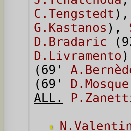
C.Tengstedt
)
G.Kastanos
),
D.Bradaric
(9
D.Livramento
(69'
A.Bernèd
(69'
D.Mosque
ALL.
P.Zanett
N.Valenti