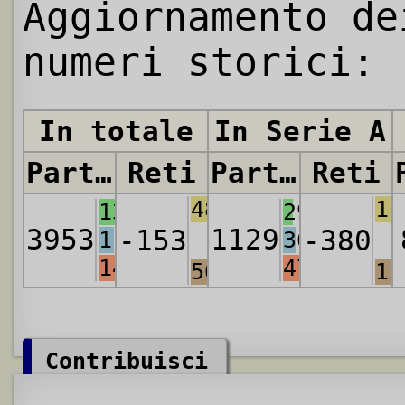
Aggiornamento de
numeri storici:
In totale
In Serie A
Partite
Reti
Partite
Reti
4891
11
1377
296
3953
1129
-153
-380
1170
361
1406
472
5044
15
Contribuisci