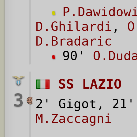
P.Dawidow
D.Ghilardi
,
O
D.Bradaric
90'
O.Dud
SS LAZIO
3
2' Gigot, 21'
M.Zaccagni