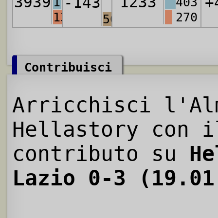
3939
1233
-143
+
1166
403
1399
270
5028
Contribuisci
Arricchisci l'Al
Hellastory con i
contributo su
He
Lazio 0-3 (19.01