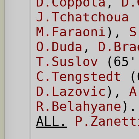
D.Coppola
,
D.
J.Tchatchoua
(
M.Faraoni
),
S
O.Duda
,
D.Bra
T.Suslov
(65
C.Tengstedt
(
D.Lazovic
),
A
R.Belahyane
).
ALL.
P.Zanett