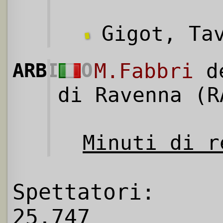
Gigot, Tav
ARBITRO
M.Fabbri
de
di Ravenna (R
Minuti di r
Spettatori:
25.747