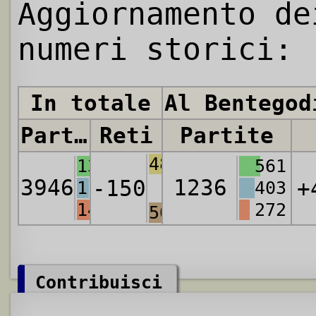
Aggiornamento de
numeri storici:
In totale
Al Bentegod
Partite
Reti
Partite
4889
1376
561
3946
1236
-150
+
1167
403
1403
272
5039
Contribuisci