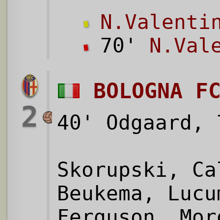
N.Valenti
70'
N.Val
BOLOGNA F
2
40' Odgaard, 
Skorupski, Ca
Beukema, Lucu
Ferguson, Mor