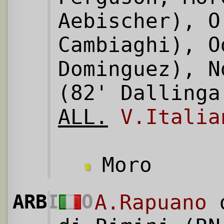
Aebischer), O
Cambiaghi), O
Dominguez), N
(82' Dallinga
ALL.
V.Italia
Moro
ARBITRO
A.Rapuano
d