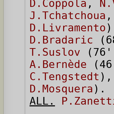
D.Coppola
,
N.
J.Tchatchoua
D.Livramento
D.Bradaric
(6
T.Suslov
(76
A.Bernède
(46
C.Tengstedt
)
D.Mosquera
).
ALL.
P.Zanett