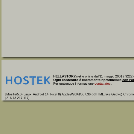
HELLASTORY.net
è online dall'11 maggio 2001 ( 9222 g
Ogni contenuto è liberamente riproducibile
con l'o
Per qualunque informazione
contattateci
.
[Mozilla/5.0 (Linux; Android 14; Pixel 8) AppleWebKit/537.36 (KHTML, like Gecko) Chrom
[216.73.217.117]