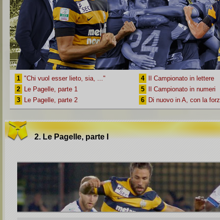
1
"Chi vuol esser lieto, sia, ..."
4
Il Campionato in lettere
2
Le Pagelle, parte 1
5
Il Campionato in numeri
3
Le Pagelle, parte 2
6
Di nuovo in A, con la for
2. Le Pagelle, parte I