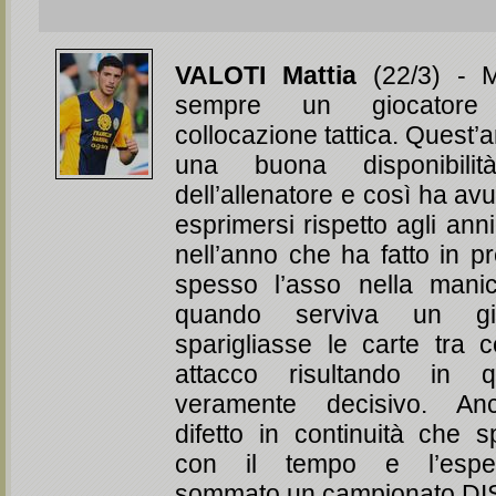
VALOTI Mattia
(22/3) - Ma
sempre un giocatore d
collocazione tattica. Quest’
una buona disponibili
dell’allenatore e così ha av
esprimersi rispetto agli ann
nell’anno che ha fatto in pre
spesso l’asso nella mani
quando serviva un gi
sparigliasse le carte tra
attacco risultando in 
veramente decisivo. An
difetto in continuità che 
con il tempo e l’esper
sommato un campionato D