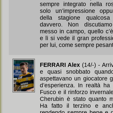
sempre integrato nella ro
solo un’impressione opp
della stagione qualcos
davvero. Non discutiamo
messo in campo, quello c’
e lì si vede il gran professi
per lui, come sempre pesa
FERRARI Alex
(14/-) - Arri
e quasi snobbato quando
aspettavano un giocatore g
d’esperienza. In realtà ha
Fusco e il rinforzo invernale
Cherubin è stato quanto m
Ha fatto il terzino e anc
rendendo sempre bene e d