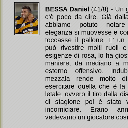
BESSA Daniel
(41/8) - Un 
c’è poco da dire. Già dalla
abbiamo potuto notar
eleganza si muovesse e co
toccasse il pallone. E’ un
può rivestire molti ruoli 
esigenze di rosa, lo ha giost
maniere, da mediano a m
esterno offensivo. Indu
mezzala rende molto d
esercitare quella che è l
letale, ovvero il tiro dalla di
di stagione poi è stato
incorniciare. Erano a
vedevamo un giocatore cos