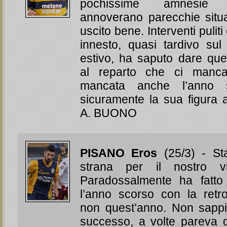
pochissime amnesie
annoverano parecchie situa
uscito bene. Interventi puliti 
innesto, quasi tardivo sul
estivo, ha saputo dare quel
al reparto che ci man
mancata anche l’anno 
sicuramente la sua figura 
A. BUONO
PISANO Eros
(25/3) - St
strana per il nostro vi
Paradossalmente ha fatto
l’anno scorso con la retr
non quest’anno. Non sapp
successo, a volte pareva d