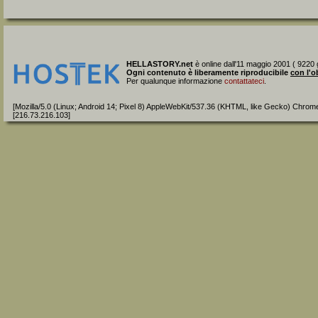
HELLASTORY.net
è online dall'11 maggio 2001 ( 9220 g
Ogni contenuto è liberamente riproducibile
con l'o
Per qualunque informazione
contattateci
.
[Mozilla/5.0 (Linux; Android 14; Pixel 8) AppleWebKit/537.36 (KHTML, like Gecko) Chrom
[216.73.216.103]