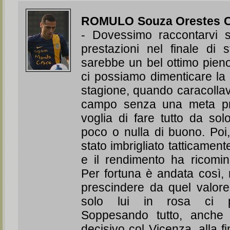
ROMULO Souza Orestes C
- Dovessimo raccontarvi s
prestazioni nel finale di s
sarebbe un bel ottimo pieno
ci possiamo dimenticare la 
stagione, quando caracollava
campo senza una meta pr
voglia di fare tutto da so
poco o nulla di buono. Poi,
stato imbrigliato tatticamen
e il rendimento ha ricominc
Per fortuna è andata così
prescindere da quel valor
solo lui in rosa ci p
Soppesando tutto, anche 
decisivo col Vicenza, alla fi