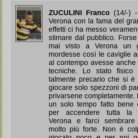
ZUCULINI Franco
(14/-) -
Verona con la fama del gran
effetti ci ha messo veramen
stimare dal pubblico. For
mai visto a Verona un g
mordesse così le caviglie a
al contempo avesse anche i
tecniche. Lo stato fisico
talmente precario che si è a
giocare solo spezzoni di par
privarsene completamente. I
un solo tempo fatto bene e
per accendere tutta la
Verona e farci sembrare
molto più forte. Non è co
giocato poco e per noi 