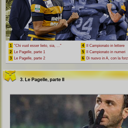
1
"Chi vuol esser lieto, sia, ..."
4
Il Campionato in lettere
2
Le Pagelle, parte 1
5
Il Campionato in numeri
3
Le Pagelle, parte 2
6
Di nuovo in A, con la for
3. Le Pagelle, parte II