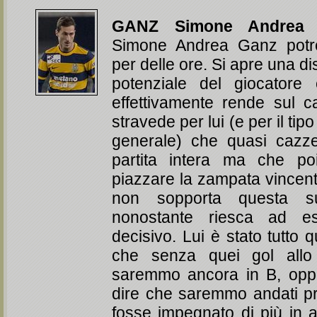
GANZ Simone Andrea
(
Simone Andrea Ganz potr
per delle ore. Si apre una di
potenziale del giocatore
effettivamente rende sul 
stravede per lui (e per il tipo
generale) che quasi cazz
partita intera ma che p
piazzare la zampata vincent
non sopporta questa s
nonostante riesca ad e
decisivo. Lui è stato tutto 
che senza quei gol allo
saremmo ancora in B, op
dire che saremmo andati pr
fosse impegnato di più in a