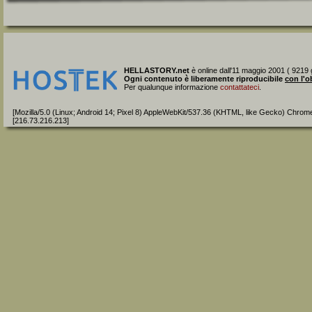
HELLASTORY.net
è online dall'11 maggio 2001 ( 9219 g
Ogni contenuto è liberamente riproducibile
con l'o
Per qualunque informazione
contattateci
.
[Mozilla/5.0 (Linux; Android 14; Pixel 8) AppleWebKit/537.36 (KHTML, like Gecko) Chrom
[216.73.216.213]