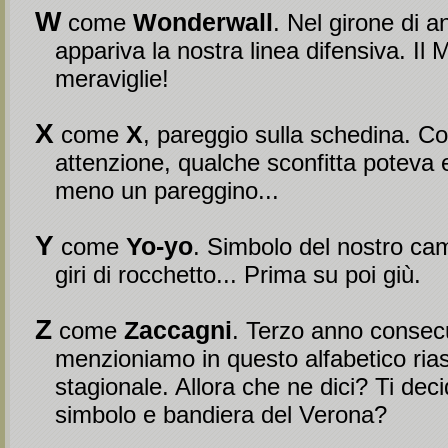
W
Wonderwall
come
. Nel girone di a
appariva la nostra linea difensiva. Il 
meraviglie!
X
X
come
, pareggio sulla schedina. Co
attenzione, qualche sconfitta poteva
meno un pareggino...
Y
Yo-yo
come
. Simbolo del nostro ca
giri di rocchetto... Prima su poi giù.
Z
Zaccagni
come
. Terzo anno consecu
menzioniamo in questo alfabetico ria
stagionale. Allora che ne dici? Ti deci
simbolo e bandiera del Verona?