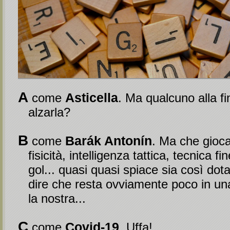
A
Asticella
come
. Ma qualcuno alla fi
alzarla?
B
Barák Antonín
come
. Ma che gioca
fisicità, intelligenza tattica, tecnica f
gol... quasi quasi spiace sia così dot
dire che resta ovviamente poco in un
la nostra...
C
Covid-19
come
. Uffa!