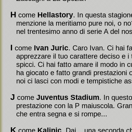
H
Hellastory
come
. In questa stagio
menzione la meritiamo pure noi, o no
nel trentesimo anno di serie A del no
I
Ivan Juric
come
. Caro Ivan. Ci hai fa
apprezzare il tuo carattere deciso e i
spicci. Ci hai fatto amare il modo in c
ha giocato e fatto grandi prestazioni
noi ci lasci con modi e tempistiche assa
J
Juventus Stadium
come
. In questo
prestazione con la P maiuscola. Gran
che entra segna e si rompe...
K
Kalinic
come
. Dai... una seconda c