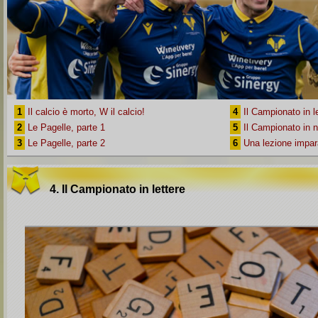
1
Il calcio è morto, W il calcio!
4
Il Campionato in l
2
Le Pagelle, parte 1
5
Il Campionato in 
3
Le Pagelle, parte 2
6
Una lezione impar
4. Il Campionato in lettere