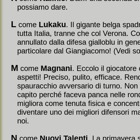
possiamo dare.
L
Lukaku
come
. Il gigante belga spad
tutta Italia, tranne che col Verona. C
annullato dalla difesa gialloblu in gene
particolare dal Giangiacomo! (Vedi so
M
Magnani
come
. Eccolo il giocatore
aspetti! Preciso, pulito, efficace. Ren
spauracchio avversario di turno. No
capito perché faceva panca nelle rond
migliora come tenuta fisica e concen
diventare uno dei migliori difensori m
noi.
N
Nuovi Talenti
come
. La primavera 