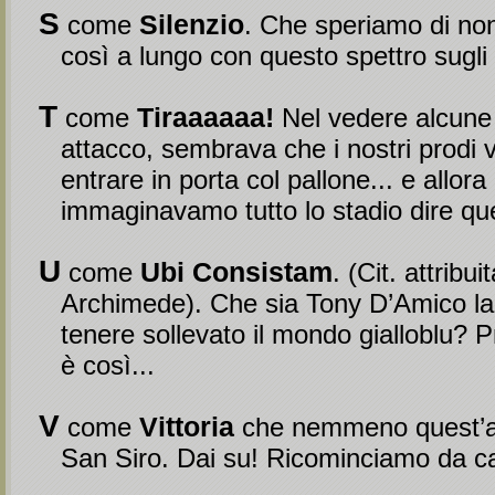
S
Silenzio
come
. Che speriamo di non
così a lungo con questo spettro sugli 
T
Tiraaaaaa!
come
Nel vedere alcune 
attacco, sembrava che i nostri prodi 
entrare in porta col pallone... e allora 
immaginavamo tutto lo stadio dire que
U
Ubi Consistam
come
. (Cit. attribui
Archimede). Che sia Tony D’Amico la
tenere sollevato il mondo gialloblu? 
è così...
V
Vittoria
come
che nemmeno quest’an
San Siro. Dai su! Ricominciamo da c