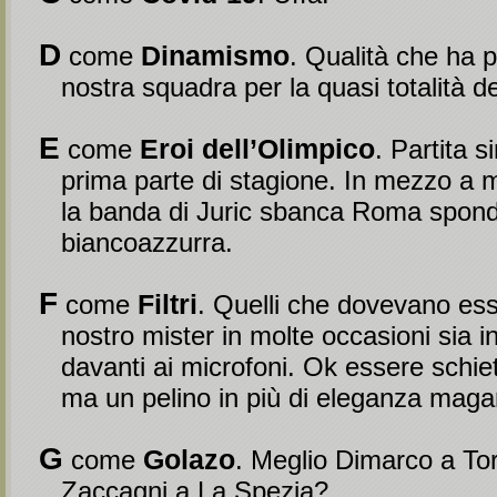
D
Dinamismo
come
. Qualità che ha 
nostra squadra per la quasi totalità de
E
Eroi dell’Olimpico
come
. Partita s
prima parte di stagione. In mezzo a mil
la banda di Juric sbanca Roma spon
biancoazzurra.
F
Filtri
come
. Quelli che dovevano ess
nostro mister in molte occasioni sia 
davanti ai microfoni. Ok essere schiett
ma un pelino in più di eleganza magar
G
Golazo
come
. Meglio Dimarco a Tor
Zaccagni a La Spezia?