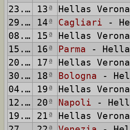
23.11.2024
13
ª
Hellas Veron
29.11.2024
14
ª
Cagliari
- He
08.12.2024
15
ª
Hellas Veron
15.12.2024
16
ª
Parma
- Hella
20.12.2024
17
ª
Hellas Veron
30.12.2024
18
ª
Bologna
- Hel
04.01.2025
19
ª
Hellas Veron
12.01.2025
20
ª
Napoli
- Hell
19.01.2025
21
ª
Hellas Veron
27.01.2025
22
ª
Venezia
- Hel