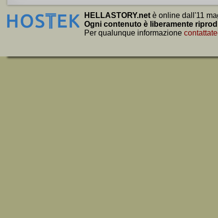
HELLASTORY.net
è online dall'11 ma
Ogni contenuto è liberamente riprod
Per qualunque informazione
contattate