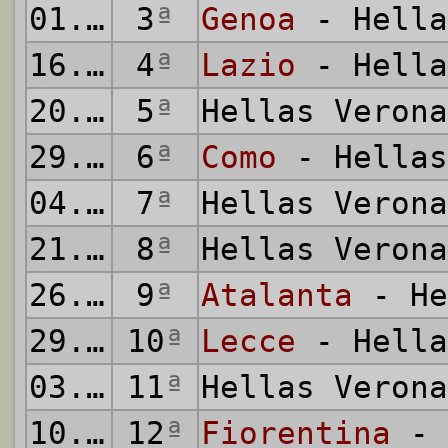
01.09.2024
3
ª
Genoa
- Hella
16.09.2024
4
ª
Lazio
- Hella
20.09.2024
5
ª
Hellas Veron
29.09.2024
6
ª
Como
- Hellas
04.10.2024
7
ª
Hellas Veron
21.10.2024
8
ª
Hellas Veron
26.10.2024
9
ª
Atalanta
- He
29.10.2024
10
ª
Lecce
- Hella
03.11.2024
11
ª
Hellas Veron
10.11.2024
12
ª
Fiorentina
- 