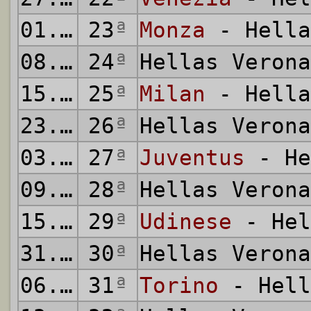
01.02.2025
23
ª
Monza
- Hella
08.02.2025
24
ª
Hellas Veron
15.02.2025
25
ª
Milan
- Hella
23.02.2025
26
ª
Hellas Veron
03.03.2025
27
ª
Juventus
- He
09.03.2025
28
ª
Hellas Veron
15.03.2025
29
ª
Udinese
- Hel
31.03.2025
30
ª
Hellas Veron
06.04.2025
31
ª
Torino
- Hell