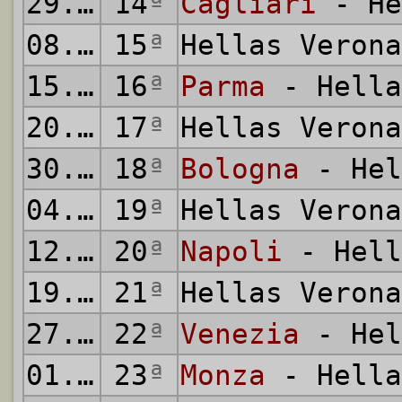
29.11.2024
14
ª
Cagliari
- He
08.12.2024
15
ª
Hellas Veron
15.12.2024
16
ª
Parma
- Hella
20.12.2024
17
ª
Hellas Veron
30.12.2024
18
ª
Bologna
- Hel
04.01.2025
19
ª
Hellas Veron
12.01.2025
20
ª
Napoli
- Hell
19.01.2025
21
ª
Hellas Veron
27.01.2025
22
ª
Venezia
- Hel
01.02.2025
23
ª
Monza
- Hella