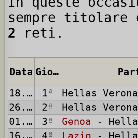
In queste occasi
sempre titolare 
2
reti.
Data
Giornata
Par
18.08.2024
1
ª
Hellas Veron
26.08.2024
2
ª
Hellas Veron
01.09.2024
3
ª
Genoa
- Hella
16.09.2024
4
ª
Lazio
- Hella