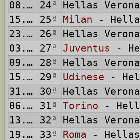
08.02.2025
24
ª
Hellas Veron
15.02.2025
25
ª
Milan
- Hella
23.02.2025
26
ª
Hellas Veron
03.03.2025
27
ª
Juventus
- He
09.03.2025
28
ª
Hellas Veron
15.03.2025
29
ª
Udinese
- Hel
31.03.2025
30
ª
Hellas Veron
06.04.2025
31
ª
Torino
- Hell
13.04.2025
32
ª
Hellas Veron
19.04.2025
33
ª
Roma
- Hellas