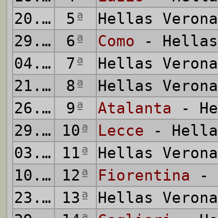
20.09.2024
5
ª
Hellas Veron
29.09.2024
6
ª
Como
- Hellas
04.10.2024
7
ª
Hellas Veron
21.10.2024
8
ª
Hellas Veron
26.10.2024
9
ª
Atalanta
- He
29.10.2024
10
ª
Lecce
- Hella
03.11.2024
11
ª
Hellas Veron
10.11.2024
12
ª
Fiorentina
- 
23.11.2024
13
ª
Hellas Veron