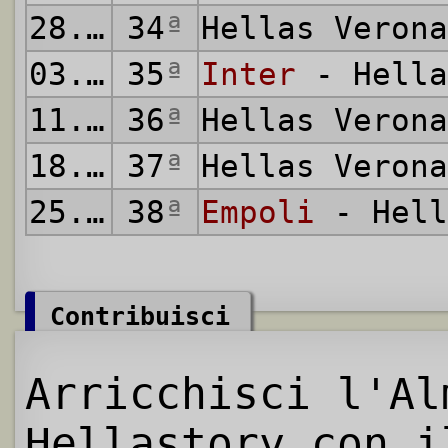
28.04.2025
34
ª
Hellas Veron
03.05.2025
35
ª
Inter
- Hella
11.05.2025
36
ª
Hellas Veron
18.05.2025
37
ª
Hellas Veron
25.05.2025
38
ª
Empoli
- Hell
Contribuisci
Arricchisci l'Al
Hellastory con i