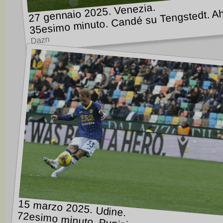
27 gennaio 2025. Venezia.
35esimo minuto. Candé su Tengstedt. Ah
Dazn
15 marzo 2025. Udine.
72esimo minuto. Punizione Duda.