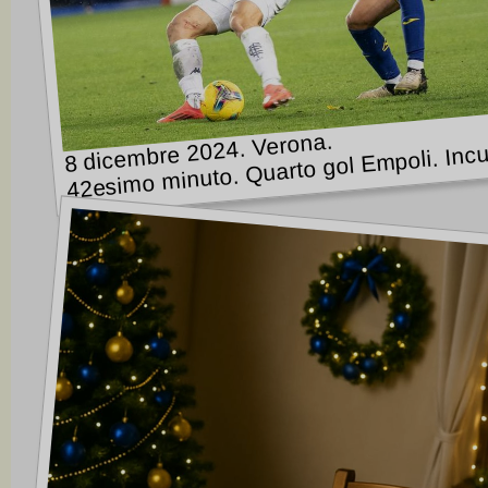
8 dicembre 2024. Verona.
42esimo minuto. Quarto gol Empoli. Inc