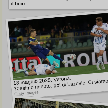
il buio.
18 maggio 2025. Verona.
70esimo minuto. gol di Lazovic. Ci siamo
Getty Images