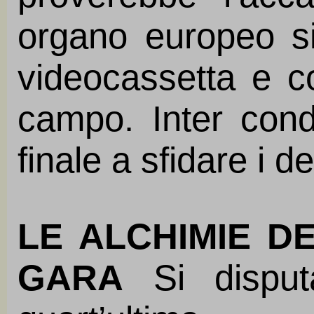
organo europeo si 
videocassetta e co
campo. Inter con
finale a sfidare i d
LE ALCHIMIE D
GARA
Si disput