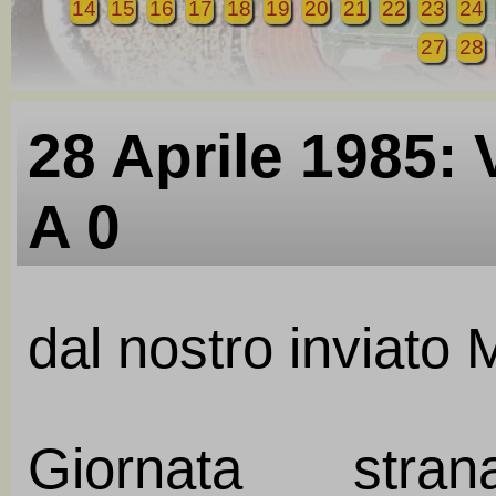
14
15
16
17
18
19
20
21
22
23
24
27
28
28 Aprile 1985:
A 0
dal nostro inviato
Giornata stra