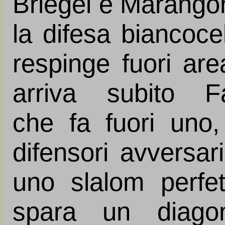
Briegel e Marang
la difesa biancoce
respinge fuori are
arriva subito F
che fa fuori uno
difensori avversar
uno slalom perfe
spara un diago