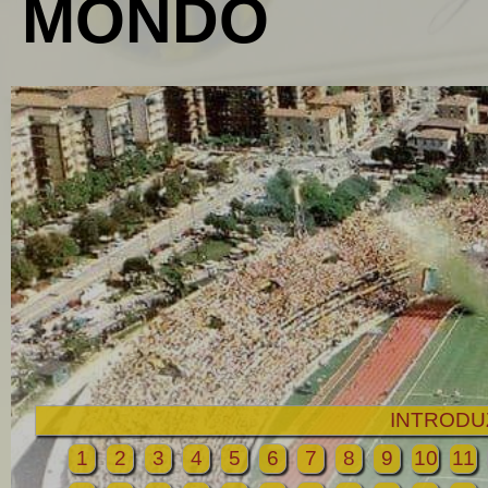
MONDO
INTRODU
1
2
3
4
5
6
7
8
9
10
11