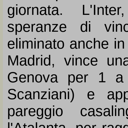
giornata. L'Int
speranze di vin
eliminato anche i
Madrid, vince una
Genova per 1 a 2
Scanziani) e app
pareggio casali
l'Atalanta, per ragg