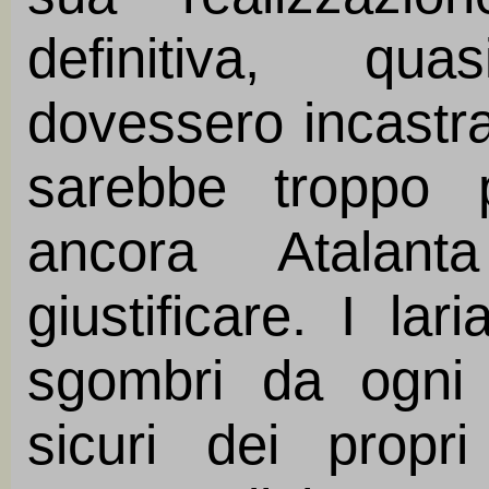
definitiva, qua
dovessero incastrars
sarebbe troppo 
ancora Atalan
giustificare. I la
sgombri da ogni
sicuri dei prop