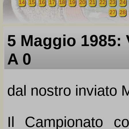
14
15
16
17
18
19
20
21
22
23
24
27
28
5 Maggio 1985
A 0
dal nostro inviato
Il Campionato co