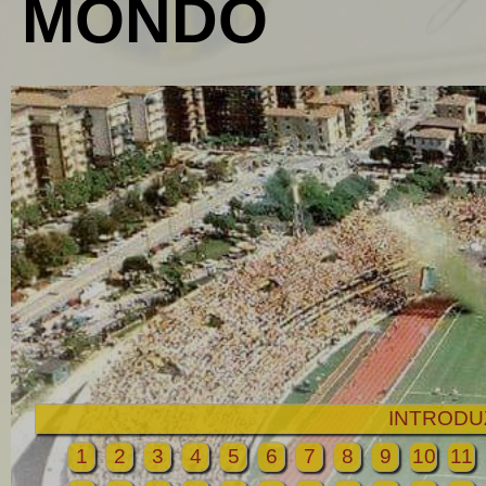
MONDO
INTRODU
1
2
3
4
5
6
7
8
9
10
11