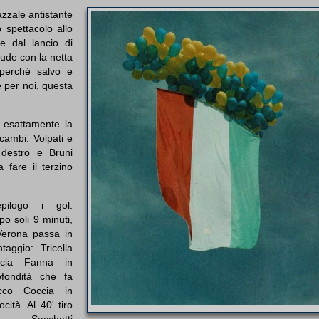
azzale antistante
o spettacolo allo
 e dal lancio di
lude con la netta
o perché salvo e
e per noi, questa
 esattamente la
cambi: Volpati e
 destro e Bruni
 fare il terzino
epilogo i gol.
o soli 9 minuti,
 Verona passa in
taggio: Tricella
ncia Fanna in
ofondità che fa
cco Coccia in
ocità. Al 40' tiro
i Sacchetti