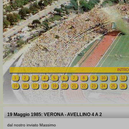
INTRO
1
2
3
4
5
6
7
8
9
10
11
12
15
16
17
18
19
20
21
22
23
24
25
26
19 Maggio 1985: VERONA - AVELLINO 4 A 2
dal nostro inviato Massimo