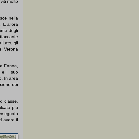
viti molto
sce nella
. E allora
ante degli
attaccante
a Lato, gli
del Verona
 a Fanna,
 e il suo
o. In area
isione dei
: classe,
lcata più
onsegnato
d avere il