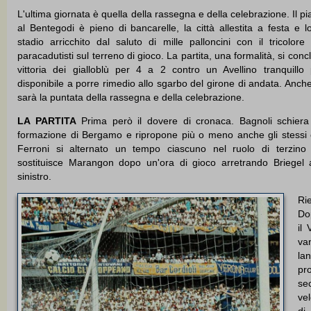
L'ultima giornata è quella della rassegna e della celebrazione. Il pi
al Bentegodi è pieno di bancarelle, la città allestita a festa e l
stadio arricchito dal saluto di mille palloncini con il tricolore
paracadutisti sul terreno di gioco. La partita, una formalità, si conc
vittoria dei gialloblù per 4 a 2 contro un Avellino tranquill
disponibile a porre rimedio allo sgarbo del girone di andata. Anch
sarà la puntata della rassegna e della celebrazione.
LA PARTITA
Prima però il dovere di cronaca. Bagnoli schiera
formazione di Bergamo e ripropone più o meno anche gli stessi 
Ferroni si alternato un tempo ciascuno nel ruolo di terzino
sostituisce Marangon dopo un'ora di gioco arretrando Briegel a
sinistro.
Ri
Dop
il
van
la
pr
se
vel
d