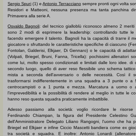
Sergio Spuri
(1) e
Antonio Terracciano
sempre pronti ogni volta son
Residori e Matteoni, nessuna presenza ma tanta panchina dir
Primavera alla serie A.
Osvaldo Bagnoli
: del tecnico gialloblù riconosco almeno 2 meriti
sono 2 modi di esprimere la leadership: controllando tutte le 
facendo emergere il talento. Bagnoli ha la capacità di trarre il m
giocatore o sfruttando le caratteristiche specifiche di ciascuno (F
Fontolan, Galderisi, Elkjaer, Di Gennaro) o le capacità di adat
(Volpati, Briegel, Bruni, Fanna, Tricella): pochissimi allenatori son
come lui, molto spesso condizionati e limitati dalle loro idee. di
secondo luogo, quello di aver reso flessibile uno schema tattico 
mista a seconda dell'avversario o delle necessità. Così il
trasformarsi indifferentemente in una squadra a 3 punte o a 5
centrocampisti o a 1 punta e mezza. Marcatura a uomo o a
l'imprevedibilità e la possibilità di rendere al meglio in tutte le co
hanno reso questa squadra praticamente imbattibile.
Adesso passiamo alla società: voglio ricordare le risorse
Ferdinando Chiampan, la figura del Presidente Celestino Guid
dell'Amministratore Delegato Liliano Rangogni, l'uomo che ha 
Briegel ed Elkjaer e infine Ciccio Mascetti bandiera come ex gioc
tra società e squadra. E inoltre: Antonio Lonardi (allenato