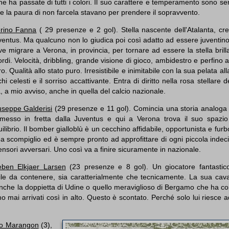
i ne ha passate di tutti i colori. Il suo carattere e temperamento sono ser
 e la paura di non farcela stavano per prendere il sopravvento.
erino Fanna
( 29 presenze e 2 gol). Stella nascente dell'Atalanta, cre
entus. Ma qualcuno non lo giudica poi così adatto ad essere juventino
e migrare a Verona, in provincia, per tornare ad essere la stella brill
rdi. Velocità, dribbling, grande visione di gioco, ambidestro e perfino 
o. Qualità allo stato puro. Irresistibile e inimitabile con la sua pelata all
hi celesti e il sorriso accattivante. Entra di diritto nella rosa stellare 
 a mio avviso, anche in quella del calcio nazionale.
useppe Galderisi
(29 presenze e 11 gol). Comincia una storia analoga
smesso in fretta dalla Juventus e qui a Verona trova il suo spazio
ilibrio. Il bomber gialloblù è un cecchino affidabile, opportunista e furb
a scompiglio ed è sempre pronto ad approfittare di ogni piccola indec
ensori avversari. Uno così va a finire sicuramente in nazionale.
eben Elkjaer Larsen
(23 presenze e 8 gol). Un giocatore fantastico
ile da contenere, sia caratterialmente che tecnicamente. La sua cava
 anche la doppietta di Udine o quello meraviglioso di Bergamo che ha c
 mai arrivati così in alto. Questo è scontato. Perché solo lui riesce a
o Marangon
(3),