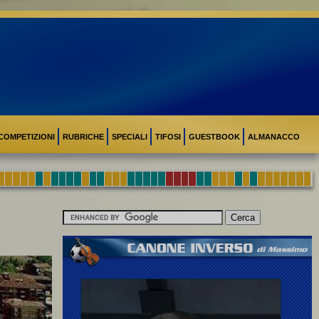
COMPETIZIONI
RUBRICHE
SPECIALI
TIFOSI
GUESTBOOK
ALMANACCO