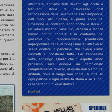
affrontare, abbiamo tutti davanti agli occhi le
 veronese
frequenti storie di insuccesso post
az. Al 46'
retrocessione dalla Salernitana alla Sampdoria,
nti della
dall'Empoli allo Spezia, al primo anno del
veronesi
Frosinone. Al contrario, sono poche le storie di
mincia nel
un veloce riscatto; Sassuolo, Venezia e Monza
perato di
hanno potuto contare sulla conferma dei
nuovamente
giocatori più rappresentativi (condizione
 di questo
improponibile per il Verona) rilanciati attraverso
scelte oculate in panchina. Noi invece siamo
n onore al
costretti a ricostruire tutto. Per l'ennesima
be per 1 a
volta, aggiungo. Quello che ci aspetta l'anno
iceversa,
prossimo sarà dunque un campionato
uarsi alle
completamente diverso, al quale non siamo più
 branco di
abituati, dove il rango non conta, si lotta su
ogni pallone e ogni partita fa storia a se. E poi,
ci aspettano tutti quei derby !
[
continua
]