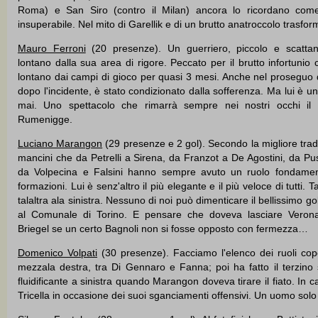
Roma) e San Siro (contro il Milan) ancora lo ricordano com
insuperabile. Nel mito di Garellik e di un brutto anatroccolo trasfor
Mauro Ferroni
(20 presenze). Un guerriero, piccolo e scattant
lontano dalla sua area di rigore. Peccato per il brutto infortunio
lontano dai campi di gioco per quasi 3 mesi. Anche nel proseguo
dopo l'incidente, è stato condizionato dalla sofferenza. Ma lui è 
mai. Uno spettacolo che rimarrà sempre nei nostri occhi il
Rumenigge.
Luciano Marangon
(29 presenze e 2 gol). Secondo la migliore tradi
mancini che da Petrelli a Sirena, da Franzot a De Agostini, da Pu
da Volpecina e Falsini hanno sempre avuto un ruolo fondament
formazioni. Lui è senz'altro il più elegante e il più veloce di tutti. T
talaltra ala sinistra. Nessuno di noi può dimenticare il bellissimo go
al Comunale di Torino. E pensare che doveva lasciare Verona 
Briegel se un certo Bagnoli non si fosse opposto con fermezza…
Domenico Volpati
(30 presenze). Facciamo l'elenco dei ruoli cope
mezzala destra, tra Di Gennaro e Fanna; poi ha fatto il terzino s
fluidificante a sinistra quando Marangon doveva tirare il fiato. I
Tricella in occasione dei suoi sganciamenti offensivi. Un uomo solo 