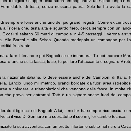
i per il migliore stopper della storia. Immaginatevi un Alpino lungo e 
. Formidabile di testa, senza nessuna paura. Solo lui ha avuto la ca
e di sempre e forse anche uno dei più grandi registri. Come ex centro
a a Tricella che, testa alta e sguardo fiero, cerca sempre con un lanc
 E così si saltano 50 metri di campo e in 4-5 passaggi il Verona arriva 
na. Alla Baresi e alla Scirea. Quando raddoppia un compagno per l'a
ucidità frustrante.
na a fare il terzino e poi Bagnoli se ne innamora. Tu poi marcare Mar
ocare anche sulla fascia, lo so; tu poi fare l'attaccante e segnare 9 reti,
la nazionale italiana, lo deve essere anche dei Campioni di Italia. T
lla. Lancio lungo millimetrico, grandi bordate da fuori area (strepitoso
 area a chiudere le triangolazioni che vengono dalle fasce. In molte c
ma che provo per entrambi. Totò è un signore anche fuori dal campo e
rato il figlioccio di Bagnoli. A lui, il mister ha sempre riconosciuto 
alvolta il vice Di Gennaro ma soprattutto il suo miglior cambio tecnico.
iziato la sua avventura con un brutto infortunio subito nel ritiro a Cava