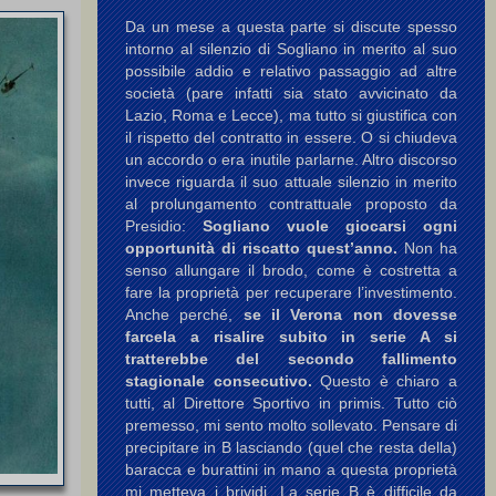
Da un mese a questa parte si discute spesso
intorno al silenzio di Sogliano in merito al suo
possibile addio e relativo passaggio ad altre
società (pare infatti sia stato avvicinato da
Lazio, Roma e Lecce), ma tutto si giustifica con
il rispetto del contratto in essere. O si chiudeva
un accordo o era inutile parlarne. Altro discorso
invece riguarda il suo attuale silenzio in merito
al prolungamento contrattuale proposto da
Presidio:
Sogliano vuole giocarsi ogni
opportunità di riscatto quest’anno.
Non ha
senso allungare il brodo, come è costretta a
fare la proprietà per recuperare l’investimento.
Anche perché,
se il Verona non dovesse
farcela a risalire subito in serie A si
tratterebbe del secondo fallimento
stagionale consecutivo.
Questo è chiaro a
tutti, al Direttore Sportivo in primis. Tutto ciò
premesso, mi sento molto sollevato. Pensare di
precipitare in B lasciando (quel che resta della)
baracca e burattini in mano a questa proprietà
mi metteva i brividi. La serie B è difficile da