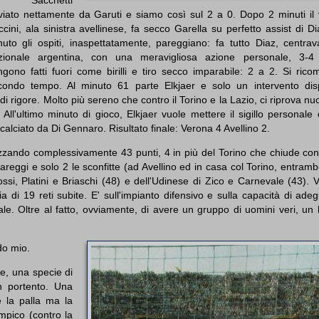
viato nettamente da Garuti e siamo così sul 2 a 0. Dopo 2 minuti il
cini, ala sinistra avellinese, fa secco Garella su perfetto assist di Di
nuto gli ospiti, inaspettatamente, pareggiano: fa tutto Diaz, centrava
zionale argentina, con una meravigliosa azione personale, 3-4 
gono fatti fuori come birilli e tiro secco imparabile: 2 a 2. Si rico
condo tempo. Al minuto 61 parte Elkjaer e solo un intervento dis
 rigore. Molto più sereno che contro il Torino e la Lazio, ci riprova 
. All'ultimo minuto di gioco, Elkjaer vuole mettere il sigillo personale
alciato da Di Gennaro. Risultato finale: Verona 4 Avellino 2.
ealizzando complessivamente 43 punti, 4 in più del Torino che chiude co
pareggi e solo 2 le sconfitte (ad Avellino ed in casa col Torino, entram
si, Platini e Briaschi (48) e dell'Udinese di Zico e Carnevale (43). V
 di 19 reti subite. E' sull'impianto difensivo e sulla capacità di adeg
nale. Oltre al fatto, ovviamente, di avere un gruppo di uomini veri, un
do mio.
e, una specie di
n portento. Una
 la palla ma la
mpico (contro la