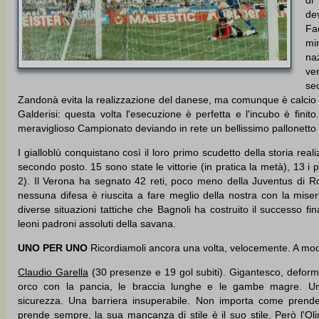
de
Fac
mi
na
ven
se
Zandonà evita la realizzazione del danese, ma comunque è calcio di
Galderisi: questa volta l'esecuzione è perfetta e l'incubo è finito
meraviglioso Campionato deviando in rete un bellissimo pallonetto c
I gialloblù conquistano così il loro primo scudetto della storia r
secondo posto. 15 sono state le vittorie (in pratica la metà), 13 i 
2). Il Verona ha segnato 42 reti, poco meno della Juventus di Ros
nessuna difesa è riuscita a fare meglio della nostra con la miseria
diverse situazioni tattiche che Bagnoli ha costruito il successo fi
leoni padroni assoluti della savana.
UNO PER UNO
Ricordiamoli ancora una volta, velocemente. A mo
Claudio Garella
(30 presenze e 19 gol subiti). Gigantesco, deform
orco con la pancia, le braccia lunghe e le gambe magre. U
sicurezza. Una barriera insuperabile. Non importa come prende
prende sempre, la sua mancanza di stile è il suo stile. Però l'Oli