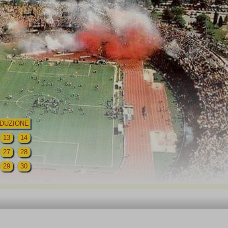
DUZIONE
13
14
27
28
29
30