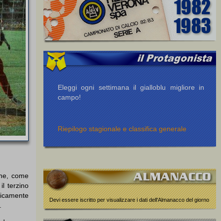
Eleggi ogni settimana il gialloblu migliore in
campo!
Riepilogo stagionale e classifica generale
one, come
l terzino
aticamente
Devi essere iscritto per visualizzare i dati dell'Almanacco del giorno
.