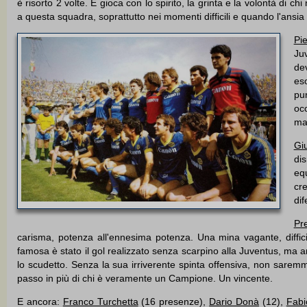
è risorto 2 volte. E gioca con lo spirito, la grinta e la volontà di ch
a questa squadra, soprattutto nei momenti difficili e quando l'ansia
Pi
Juv
dev
eso
pur
occ
ma,
Gi
di
equ
cre
dif
Pr
carisma, potenza all'ennesima potenza. Una mina vagante, diffic
famosa è stato il gol realizzato senza scarpino alla Juventus, ma
lo scudetto. Senza la sua irriverente spinta offensiva, non saremmo
passo in più di chi è veramente un Campione. Un vincente.
E ancora:
Franco Turchetta
(16 presenze),
Dario Donà
(12),
Fabi