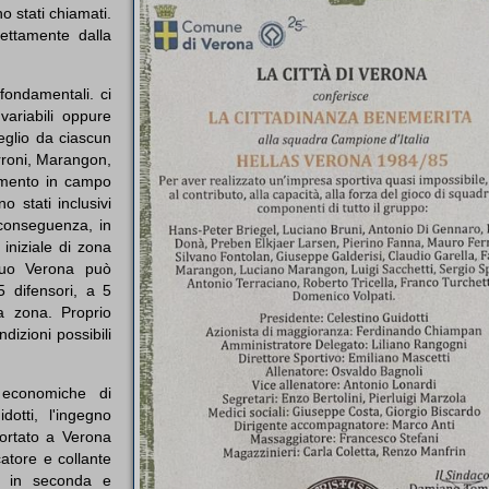
o stati chiamati.
ettamente dalla
 fondamentali. ci
variabili oppure
eglio da ciascun
erroni, Marangon,
tamento in campo
o stati inclusivi
 conseguenza, in
iniziale di zona
 suo Verona può
 difensori, a 5
 zona. Proprio
ndizioni possibili
 economiche di
otti, l'ingegno
portato a Verona
atore e collante
re in seconda e