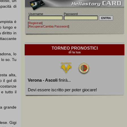
nodoso, un
pacità di
Username
Password
campista è
[
Registrati
]
[
Recupera/Cambia Password
]
io lungo e
diritto in
ttaccante
TORNEO PRONOSTICI
dì la tua
adona, lo
 lo so. Tu
esta alta,
Verona - Ascoli
finirà...
 il gol di
ircostanze
Devi essere iscritto per poter giocare!
 tutto il
una grande
lese. Gigi