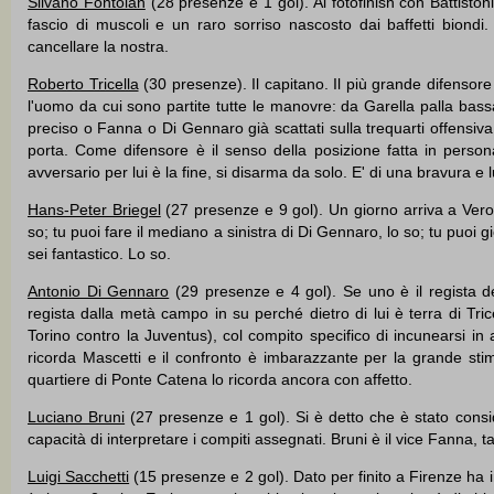
Silvano Fontolan
(28 presenze e 1 gol). Al fotofinish con Battiston
fascio di muscoli e un raro sorriso nascosto dai baffetti biondi
cancellare la nostra.
Roberto Tricella
(30 presenze). Il capitano. Il più grande difensor
l'uomo da cui sono partite tutte le manovre: da Garella palla bass
preciso o Fanna o Di Gennaro già scattati sulla trequarti offensiva.
porta. Come difensore è il senso della posizione fatta in perso
avversario per lui è la fine, si disarma da solo. E' di una bravura e l
Hans-Peter Briegel
(27 presenze e 9 gol). Un giorno arriva a Vero
so; tu puoi fare il mediano a sinistra di Di Gennaro, lo so; tu puoi gi
sei fantastico. Lo so.
Antonio Di Gennaro
(29 presenze e 4 gol). Se uno è il regista del
regista dalla metà campo in su perché dietro di lui è terra di Trice
Torino contro la Juventus), col compito specifico di incunearsi in
ricorda Mascetti e il confronto è imbarazzante per la grande sti
quartiere di Ponte Catena lo ricorda ancora con affetto.
Luciano Bruni
(27 presenze e 1 gol). Si è detto che è stato conside
capacità di interpretare i compiti assegnati. Bruni è il vice Fanna, t
Luigi Sacchetti
(15 presenze e 2 gol). Dato per finito a Firenze ha in