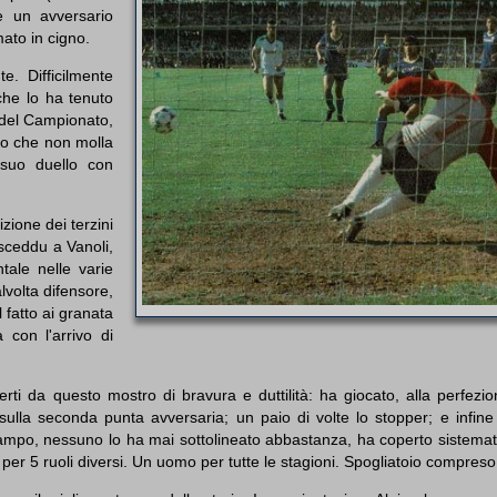
e un avversario
mato in cigno.
e. Difficilmente
 che lo ha tenuto
 del Campionato,
uno che non molla
 suo duello con
zione dei terzini
sceddu a Vanoli,
ale nelle varie
alvolta difensore,
l fatto ai granata
con l'arrivo di
rti da questo mostro di bravura e duttilità: ha giocato, alla perfezi
ulla seconda punta avversaria; un paio di volte lo stopper; e infine i
n campo, nessuno lo ha mai sottolineato abbastanza, ha coperto sistem
per 5 ruoli diversi. Un uomo per tutte le stagioni. Spogliatoio compreso