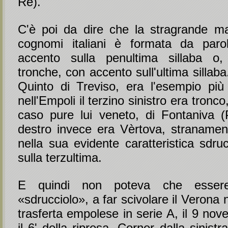
Re).
C'è poi da dire che la stragrande m
cognomi italiani è formata da paro
accento sulla penultima sillaba o
tronche, con accento sull'ultima sillab
Quinto di Treviso, era l'esempio più
nell'Empoli il terzino sinistro era tronc
caso pure lui veneto, di Fontaniva (P
destro invece era Vèrtova, stranamen
nella sua evidente caratteristica sdru
sulla terzultima.
E quindi non poteva che essere
«sdrucciolo», a far scivolare il Verona 
trasferta empolese in serie A, il 9 no
il 6' della ripresa. Corner dalla sinistra