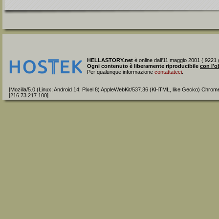
HELLASTORY.net
è online dall'11 maggio 2001 ( 9221 g
Ogni contenuto è liberamente riproducibile
con l'o
Per qualunque informazione
contattateci
.
[Mozilla/5.0 (Linux; Android 14; Pixel 8) AppleWebKit/537.36 (KHTML, like Gecko) Chrom
[216.73.217.100]