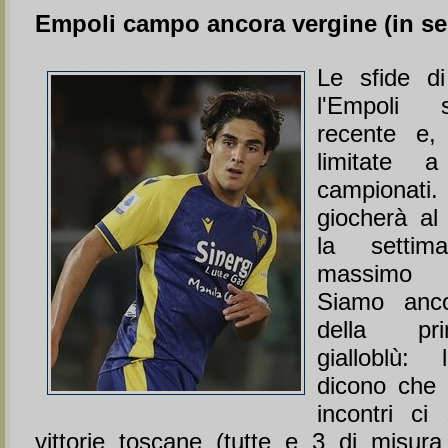
Empoli campo ancora vergine (in ser
Le sfide d
l'Empoli
recente e,
limitate 
campionat
giocherà al 
la settim
massimo 
Siamo anco
della pri
gialloblù: 
dicono che 
incontri ci
vittorie toscane (tutte e 3 di misur